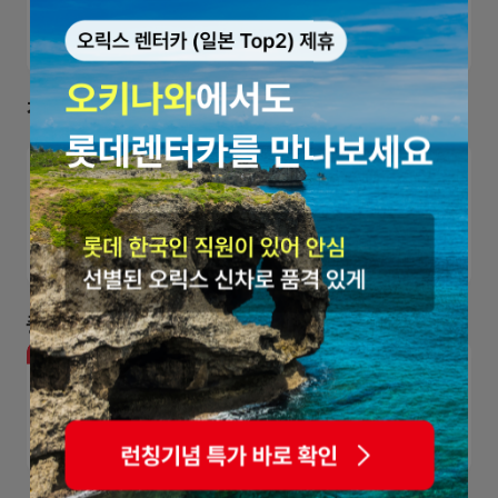
KTX+렌터카
월렌트
기사포함
베트남
G car
장기렌터카
더 싸니까, 편하니까, 1등이니까
중고차구매
차량관리
롯데렌터카
직영
중고차
플랫폼
:
3~4년된