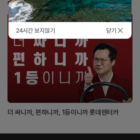
인기차,
매거진
더보기
3개월마다
관리받은
차,
6개월
24시간 보지않기
닫기
무료
보증
더 싸니까, 편하니까, 1등이니까 롯데렌터카
신
선